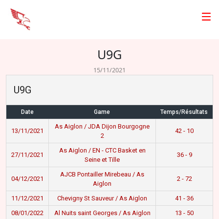
U9G
15/11/2021
U9G
Date
Game
Temps/Résultats
As Aiglon / JDA Dijon Bourgogne
13/11/2021
42 - 10
2
As Aiglon / EN - CTC Basket en
27/11/2021
36 - 9
Seine et Tille
AJCB Pontailler Mirebeau / As
04/12/2021
2 - 72
Aiglon
11/12/2021
Chevigny St Sauveur / As Aiglon
41 - 36
08/01/2022
Al Nuits saint Georges / As Aiglon
13 - 50