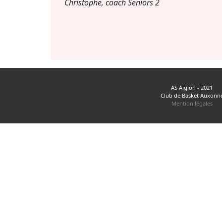
Christophe, coach Seniors 2
AS Aiglon - 2021
Club de Basket Auxonn
Mention légales